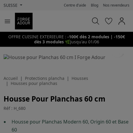
SUISSE
Centre d'aide
Blog
Nos revendeurs

OFFRE CUISINE EXTERIEURE :
-100€ dès 2 modules | -150€
dès 3 modules
🌿
Jusqu'au 01/06
search
Accueil
Protections plancha
Housses
Housses pour planchas
Housse Pour Planchas 60 cm
Réf : H_680
Housse pour Planchas Modern 60, Origin 60 et Base
60