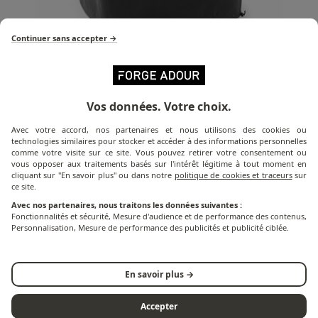
Continuer sans accepter →
Vos données. Votre choix.
Détail du produit
Avec votre accord, nos partenaires et nous utilisons des cookies ou
technologies similaires pour stocker et accéder à des informations personnelles
comme votre visite sur ce site. Vous pouvez retirer votre consentement ou
La housse H 680 est la housse spécialement conçue
vous opposer aux traitements basés sur l'intérêt légitime à tout moment en
cliquant sur "En savoir plus" ou dans notre
politique de cookies et traceurs
sur
pour protéger votre plancha des intempéries et des
ce site.
saletés. Imperméable et résistante aux UV, cette
Avec nos partenaires, nous traitons les données suivantes :
housse est équipée d'un cordon de serrage sur le bas
Fonctionnalités et sécurité, Mesure d'audience et de performance des contenus,
Personnalisation, Mesure de performance des publicités et publicité ciblée.
pour une meilleure protection et résistance.
Les dimensions de la housse H 680 sont adaptées aux
En savoir plus →
planchas BASE 60, ORIGIN 60, MODERN 60.
Accepter