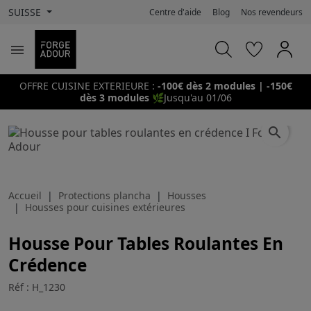
SUISSE
Centre d'aide
Blog
Nos revendeurs

OFFRE CUISINE EXTERIEURE :
-100€ dès 2 modules | -150€
dès 3 modules
🌿
Jusqu'au 01/06
search
Accueil
Protections plancha
Housses
Housses pour cuisines extérieures
Housse Pour Tables Roulantes En
Crédence
Réf : H_1230