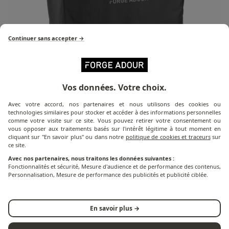
Continuer sans accepter →
Vos données. Votre choix.
Détail du produit
Avec votre accord, nos partenaires et nous utilisons des cookies ou
technologies similaires pour stocker et accéder à des informations personnelles
comme votre visite sur ce site. Vous pouvez retirer votre consentement ou
vous opposer aux traitements basés sur l'intérêt légitime à tout moment en
cliquant sur "En savoir plus" ou dans notre
politique de cookies et traceurs
sur
La housse H 1230 est la housse spécialement conçue
ce site.
pour protéger votre support des intempéries et des
Avec nos partenaires, nous traitons les données suivantes :
saletés. Imperméable et résistante aux UV, cette
Fonctionnalités et sécurité, Mesure d'audience et de performance des contenus,
Personnalisation, Mesure de performance des publicités et publicité ciblée.
housse est équipée d'un cordon de serrage sur le bas
pour une meilleure protection et résistance.
En savoir plus →
Les dimensions de la housse H 1230 sont adaptées à la
table roulante en acier fermé, référence TRCAF N.