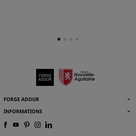
arrow_drop_down
FORGE ADOUR
arrow_drop_down
INFORMATIONS