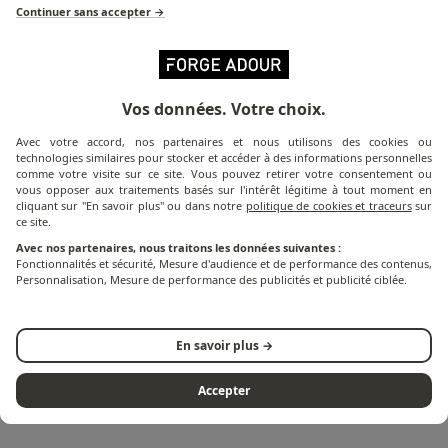
application électrostatique de la matière.
Continuer sans accepter →
La première couche sert à préparer le support en
le dégraissant ;
La seconde dépose une protection anticorrosion
Vos données. Votre choix.
et ;
La troisième, applique une finition polyester.
Avec votre accord, nos partenaires et nous utilisons des cookies ou
technologies similaires pour stocker et accéder à des informations personnelles
comme votre visite sur ce site. Vous pouvez retirer votre consentement ou
L’absence de solvants et de composés toxiques fait
vous opposer aux traitements basés sur l'intérêt légitime à tout moment en
cliquant sur "En savoir plus" ou dans notre
politique de cookies et traceurs
sur
de ce revêtement la meilleure des réponses aux
ce site.
exigences de protection du produit, de ses
Avec nos partenaires, nous traitons les données suivantes :
utilisateurs et de l’environnement.
Innovant, il
Fonctionnalités et sécurité, Mesure d'audience et de performance des contenus,
Personnalisation, Mesure de performance des publicités et publicité ciblée.
bénéficie du label Smart Certified, catégorie
Platinum
. Ce label de qualité environnementale
garantit une meilleure résistance à la corrosion, aux
En savoir plus →
UV et aux chocs.
Accepter
Des produits garantis