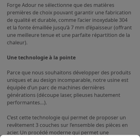
Forge Adour ne sélectionne que des matières
premières de choix pouvant garantir une fabrication
de qualité et durable, comme l’acier inoxydable 304
et la fonte émaillée jusqu’à 7 mm d’épaisseur (offrant
une meilleure tenue et une parfaite répartition de la
chaleur).
Une technologie à la pointe
Parce que nous souhaitons développer des produits
uniques et au design incomparable, notre usine est
équipée d’un parc de machines dernières
générations (découpe laser, plieuses hautement
performantes…).
C’est cette technologie qui permet de proposer un
revêtement 3 couches sur l’ensemble des pièces en
acier. Un procédé moderne qui permet une