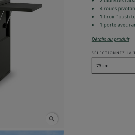
2 tablettes rab
4 roues pivotan
1 tiroir "push 
1 porte avec r
Détails du produit
SÉLECTIONNEZ LA T
search