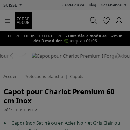
SUISSE
Centre d'aide
Blog
Nos revendeurs

OFFRE CUISINE EXTERIEURE :
-100€ dès 2 modules | -150€
dès 3 modules
🌿
Jusqu'au 01/06
search
Previous
Next
Accueil
Protections plancha
Capots
Capot pour Chariot Premium 60
cm Inox
Réf : CPIP_C_60_V1
Capot Inox Satiné ou en Acier Noir et Gris Clair ou