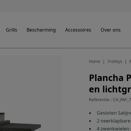
Grills
Bescherming
Accessoires
Over ons
Home
Trolleys
Plancha 
en lichtgr
Referentie : CH_PAF_
Gesloten Satijne
2 neerklapbare
4 zwenkwielen