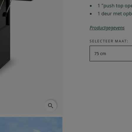
1 "push top op
1 deur met opb
Productgegevens
SELECTEER MAAT:
search