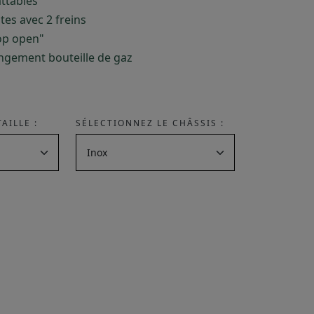
attables
tes avec 2 freins
top open"
angement bouteille de gaz
AILLE :
SÉLECTIONNEZ LE CHÂSSIS :