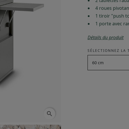
2 tablettes rab
4 roues pivotan
1 tiroir "push 
1 porte avec r
Détails du produit
SÉLECTIONNEZ LA T
search