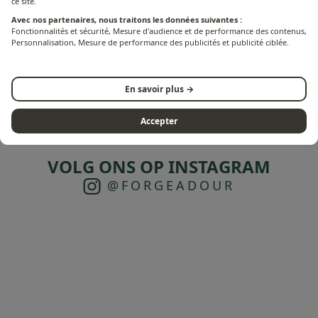
ce site.
Ce site internet a été réalisé en utilisant la solution
Avec nos partenaires, nous traitons les données suivantes :
open-source PrestaShop™.
Fonctionnalités et sécurité, Mesure d'audience et de performance des contenus,
Personnalisation, Mesure de performance des publicités et publicité ciblée.
Webdesign :
En savoir plus →
L'Agence123
- 27 Rue Froidevaux, 75014 Paris
Accepter
VOLG ONS OP INSTAGRAM
@FORGEADOUR