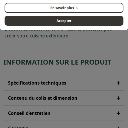
rangement supplémentaire et des panneaux fileurs de
chaque côté pour fermer le comptoir et positionner
En savoir plus →
votre meuble contre un mur.
Accepter
Découvrez toutes les combinaisons possibles pour
créer votre cuisine extérieure.
INFORMATION SUR LE PRODUIT
Spécifications techniques
Contenu du colis et dimension
Conseil d’entretien