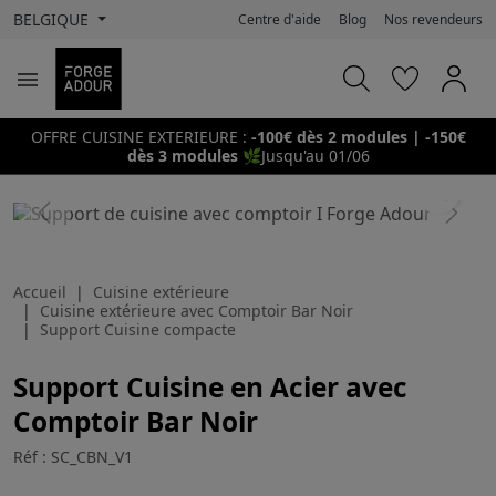
BELGIQUE
Centre d'aide
Blog
Nos revendeurs

OFFRE CUISINE EXTERIEURE :
-100€ dès 2 modules | -150€
dès 3 modules
🌿
Jusqu'au 01/06
search
Previous
Next
Accueil
Cuisine extérieure
Cuisine extérieure avec Comptoir Bar Noir
Support Cuisine compacte
Support Cuisine en Acier avec
Comptoir Bar Noir
Réf : SC_CBN_V1