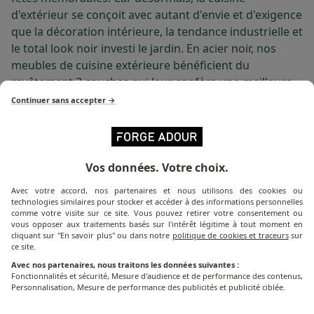
d'extérieur se conçoit avec autant d'envie et d'exigence
que la décoration intérieure, la tendance industrielle et
le total look noir investi le jardin. En acier noir, nos
meubles de cuisine extérieure bénéficient du
revêtement 3 couches qui leur confère une meilleure
résistance aux chocs, aux UV et à la corrosion.
Continuer sans accepter →
Le support de cuisine en acier avec comptoir bar noir
est un meuble compact qui réunit tous les atouts
d'une grande cuisine extérieure. 2 tiroirs et 2
Vos données. Votre choix.
rangements en ouverture "push to open", d'une
Avec votre accord, nos partenaires et nous utilisons des cookies ou
crédence avec un comptoir bar, et d'un emplacement
technologies similaires pour stocker et accéder à des informations personnelles
comme votre visite sur ce site. Vous pouvez retirer votre consentement ou
compatible avec toutes les planchas de taille 45, 60 et
vous opposer aux traitements basés sur l'intérêt légitime à tout moment en
75. Il s'accompagne d'un bac de rangement pour
cliquant sur "En savoir plus" ou dans notre
politique de cookies et traceurs
sur
ce site.
garder à portée de main vos épices, vos condiments et
ustensiles pendant la cuisson.
Avec nos partenaires, nous traitons les données suivantes :
Fonctionnalités et sécurité, Mesure d'audience et de performance des contenus,
Personnalisation, Mesure de performance des publicités et publicité ciblée.
Également disponible en option, ajoutez un bac de