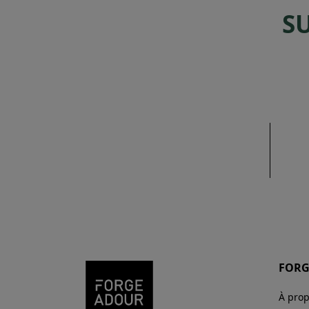
S
FORG
À pro