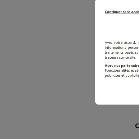
Continuer sans acc
Avec votre accord, 
informations person
traitements basés su
traceurs
sur ce site.
Avec nos partenaire
IN
Fonctionnalités et s
publicités et publicité
S
C