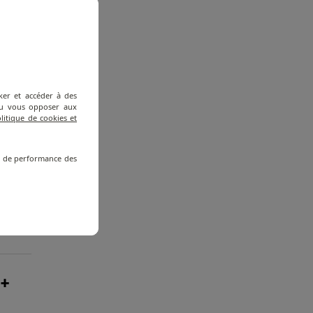
ker et accéder à des
 ou vous opposer aux
litique de cookies et
re de performance des