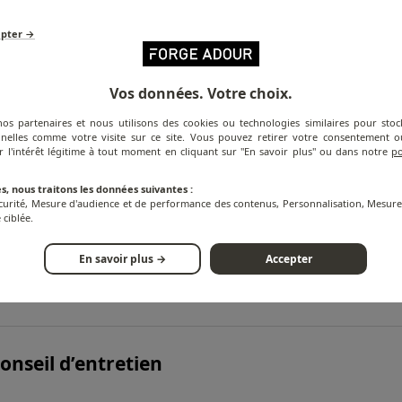
epter →
Vos données. Votre choix.
nos partenaires et nous utilisons des cookies ou technologies similaires pour stoc
nelles comme votre visite sur ce site. Vous pouvez retirer votre consentement
r l'intérêt légitime à tout moment en cliquant sur "En savoir plus" ou dans notre
po
s, nous traitons les données suivantes :
FORMATION SUR LE PRODUIT
écurité, Mesure d'audience et de performance des contenus, Personnalisation, Mesu
 ciblée.
En savoir plus →
Accepter
pécifications techniques
onseil d’entretien