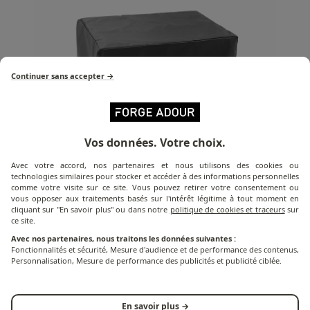
Continuer sans accepter →
Vos données. Votre choix.
Avec votre accord, nos partenaires et nous utilisons des cookies ou
technologies similaires pour stocker et accéder à des informations personnelles
Détail du produit
comme votre visite sur ce site. Vous pouvez retirer votre consentement ou
vous opposer aux traitements basés sur l'intérêt légitime à tout moment en
cliquant sur "En savoir plus" ou dans notre
politique de cookies et traceurs
sur
ce site.
La housse H 920 est la housse spécialement conçue
Avec nos partenaires, nous traitons les données suivantes :
Fonctionnalités et sécurité, Mesure d'audience et de performance des contenus,
pour protéger votre plancha des intempéries et des
Personnalisation, Mesure de performance des publicités et publicité ciblée.
saletés. Imperméable et résistante aux UV, cette
housse est équipée d'un cordon de serrage sur le bas
pour une meilleure protection et résistance.
En savoir plus →