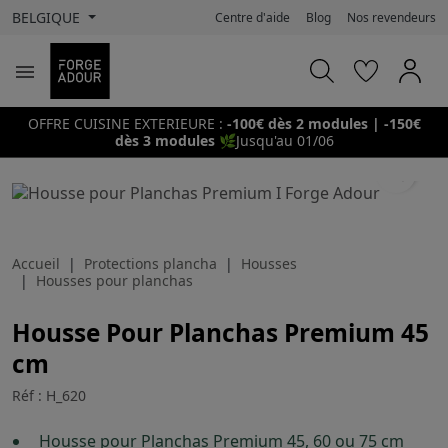
BELGIQUE
Centre d'aide
Blog
Nos revendeurs

OFFRE CUISINE EXTERIEURE :
-100€ dès 2 modules | -150€
dès 3 modules
🌿
Jusqu'au 01/06
search
Accueil
Protections plancha
Housses
Housses pour planchas
Housse Pour Planchas Premium 45
cm
Réf : H_620
Housse pour Planchas Premium 45, 60 ou 75 cm