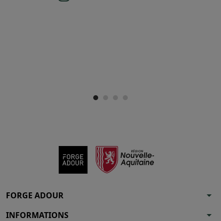
arrow_drop_down
FORGE ADOUR
arrow_drop_down
INFORMATIONS