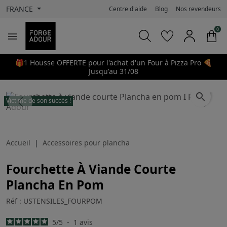
FRANCE
Centre d'aide
Blog
Nos revendeurs
0

🎁1 Housse OFFERTE pour l'achat d'un Four à Pizza Pro 🍕
Jusqu'au 31/08
search
Victime de son succès !
Previous
Next
Accueil
Accessoires pour plancha
Fourchette À Viande Courte
Plancha En Pom
Réf : USTENSILES_FOURPOM
5
/
5
-
1
avis