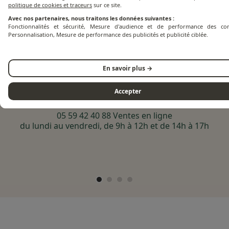
politique de cookies et traceurs
sur ce site.
Avec nos partenaires, nous traitons les données suivantes :
Fonctionnalités et sécurité, Mesure d'audience et de performance des con
Besoin d'aide ?
Personnalisation, Mesure de performance des publicités et publicité ciblée.
En savoir plus →
Accepter
Par téléphone
05 59 42 40 88 Ventes en ligne
du lundi au vendredi, de 9h à 12h et de 14h à 17h