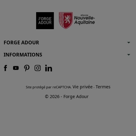
arrow_drop_down
FORGE ADOUR
arrow_drop_down
INFORMATIONS
Vie privée
Termes
Site protégé par reCAPTCHA.
-
© 2026 - Forge Adour