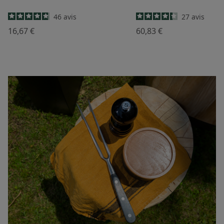
46
avis
27
avis
16,67 €
60,83 €