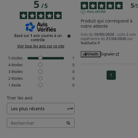
5
5
/
5
/
Avis vérifié
Produit qui correspond à 
notre attente
Avis du
10/05/2026
, suite à une
Basé sur
1
avis soumis à un
expérience du
21/04/2026
par
contrôle
Nathalie P.
Voir tous les avis sur ce site
Utile
(0)
Signaler
5
étoiles
1
4
étoiles
0
3
étoiles
0
1
2
étoiles
0
1
étoile
0
Trier les avis