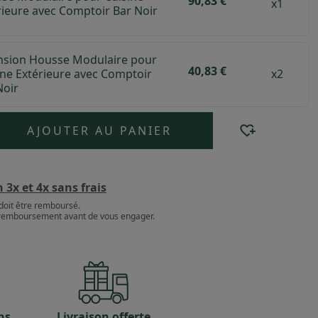
90,83 €
x1
rieure avec Comptoir Bar Noir
nsion Housse Modulaire pour
40,83 €
ine Extérieure avec Comptoir
x2
Noir
AJOUTER AU PANIER
3x et 4x sans frais
doit être remboursé.
e remboursement avant de vous engager.
ns
Livraison offerte