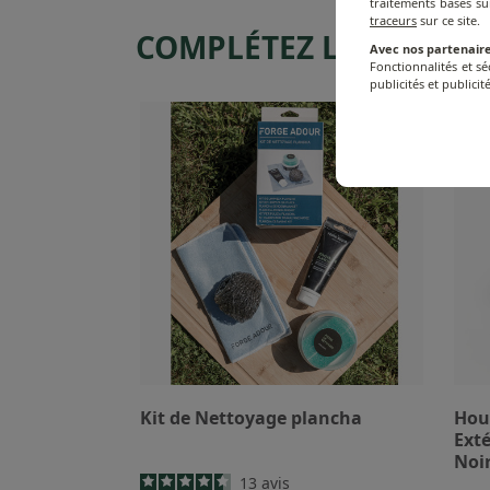
traitements basés su
traceurs
sur ce site.
COMPLÉTEZ LE AVEC
Avec nos partenaire
Fonctionnalités et s
publicités et publicité
Kit de Nettoyage plancha
Hou
Exté
Noi
13
avis