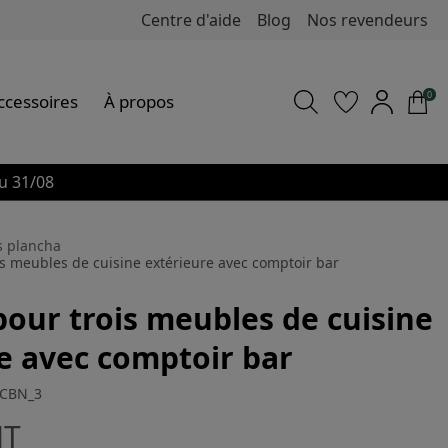
Centre d'aide
Blog
Nos revendeurs
0
ccessoires
À propos
u 31/08
s plancha
s meubles de cuisine extérieure avec comptoir bar
our trois meubles de cuisine
e avec comptoir bar
_CBN_3
HT