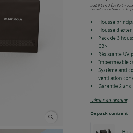
Dont 0,68 € d’ Éco Part mobili
Prix valable en France métropo
Housse princip
Housse d'extens
Pack de 3 hous
CBN
Résistante UV p
Imperméable : 
Système anti co
ventilation con
Garantie 2 ans
Détails du produit
Ce pack contient
search
Hous