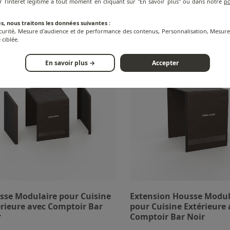
r l'intérêt légitime à tout moment en cliquant sur "En savoir plus" ou dans notre
po
s, nous traitons les données suivantes :
écurité, Mesure d'audience et de performance des contenus, Personnalisation, Mesu
 ciblée.
En savoir plus →
Accepter
sse Modulaire pour Cuisine
Extension Housse Modul
rieure avec Comptoir Bar
pour Cuisine Extérieure 
r
Comptoir Bar Noir