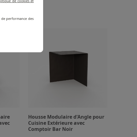
litique de cookies et
re de performance des
aire
Housse Modulaire d'Angle pour
avec
Cuisine Extérieure avec
Comptoir Bar Noir