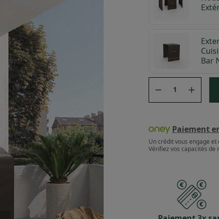
Exté
Exte
Cuis
Bar 


Paiement en 
Un crédit vous engage et 
Vérifiez vos capacités d
Paiement 3x sa