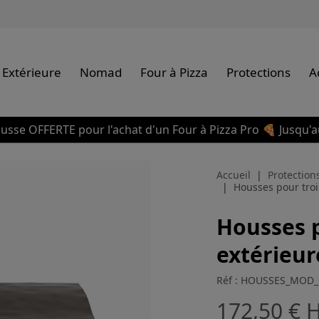
 Extérieure
Nomad
Four à Pizza
Protections
A
usse OFFERTE pour l'achat d'un Four à Pizza Pro 🍕 Jusqu'a
Accueil
Protection
Housses pour troi
Housses p
extérieur
Réf : HOUSSES_MOD
172,50 €