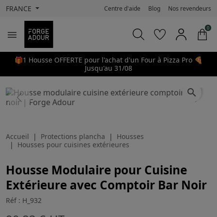
FRANCE
Centre d'aide
Blog
Nos revendeurs
0

🎁1 Housse OFFERTE pour l'achat d'un Four à Pizza Pro 🍕
Jusqu'au 31/08
search
Previous
Next
Accueil
Protections plancha
Housses
Housses pour cuisines extérieures
Housse Modulaire pour Cuisine
Extérieure avec Comptoir Bar Noir
Réf : H_932