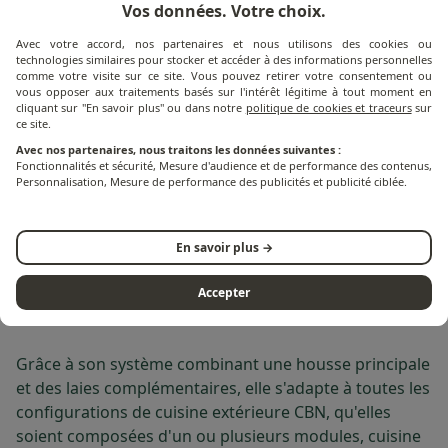
renforcées.
Vos données. Votre choix.
Système anti condensation : grille d'aération
Avec votre accord, nos partenaires et nous utilisons des cookies ou
intégrée pour assurer une ventilation constante.
technologies similaires pour stocker et accéder à des informations personnelles
comme votre visite sur ce site. Vous pouvez retirer votre consentement ou
vous opposer aux traitements basés sur l'intérêt légitime à tout moment en
Les dimensions de la housse H 932 sont adaptées aux
cliquant sur "En savoir plus" ou dans notre
politique de cookies et traceurs
sur
meubles de cuisine extérieure, références SPAF CBN,
ce site.
SDAF CBN, SEAF CBN et SGAF CBN.
Avec nos partenaires, nous traitons les données suivantes :
Fonctionnalités et sécurité, Mesure d'audience et de performance des contenus,
Personnalisation, Mesure de performance des publicités et publicité ciblée.
H 932 est la housse de protection principale
comprenant :
En savoir plus →
Une Laie principale
Un coté droit
Accepter
Un coté gauche
Grâce à son système combinant une housse principale
et des laies complémentaires, elle s'adapte à toutes les
configurations de cuisine extérieure CBN, qu'elles
soient composées d'un ou plusieurs modules, cuisine