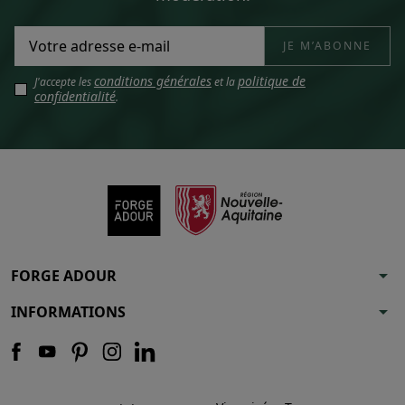
conditions générales
politique de
J'accepte les
et la
confidentialité
.
arrow_drop_down
FORGE ADOUR
arrow_drop_down
INFORMATIONS