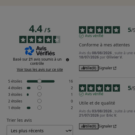
4.4
5
/
5
/
Avis vérifié
Conforme à mes attentes
Avis du
08/08/2026
, suite à une
18/07/2026
par
Olivier V.
Basé sur
21
avis soumis à un
contrôle
Utile
(0)
Signaler
Voir tous les avis sur ce site
5
étoiles
16
5
/
4
étoiles
2
Avis vérifié
3
étoiles
1
2
étoiles
0
Utile et de qualité
1
étoile
2
Avis du
03/08/2026
, suite à une
21/07/2026
par
Eric V.
Trier les avis
Utile
(0)
Signaler