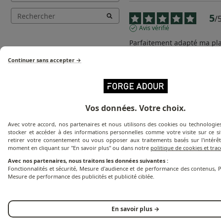
5
/
Avis vérifié
Parfaitement adapté ma plan
et coutures soignées.

Très satisfait.
Continuer sans accepter →
Avis du
11/07/2026
, suite à une
21/06/2026
par
Richard T.
Utile
(0)
Signaler
Vos données. Votre choix.
Réponse de
Avec votre accord, nos partenaires et nous utilisons des cookies ou technologies
www.forgeadour.com
stocker et accéder à des informations personnelles comme votre visite sur ce s
retirer votre consentement ou vous opposer aux traitements basés sur l'intérêt
Bonjour,  

moment en cliquant sur "En savoir plus" ou dans notre
politique de cookies et tra
Merci beaucoup pour 
retour, nous sommes r
Avec nos partenaires, nous traitons les données suivantes :
que votre expérience a
Fonctionnalités et sécurité, Mesure d'audience et de performance des contenus, P
positive.  

Mesure de performance des publicités et publicité ciblée.
Votre satisfaction nou
encourage à continue
travail artisanal et atte
Bien cordialement.

En savoir plus →
L’équipe forgeadour