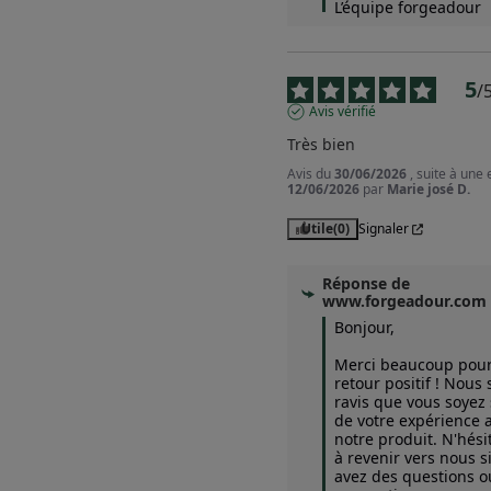
L’équipe forgeadour
5
/
Avis vérifié
Très bien
Avis du
30/06/2026
, suite à une
12/06/2026
par
Marie josé D.
Utile
(0)
Signaler
Réponse de
www.forgeadour.com
Bonjour,  

Merci beaucoup pour 
retour positif ! Nous
ravis que vous soyez s
de votre expérience a
notre produit. N'hésit
à revenir vers nous si
avez des questions ou