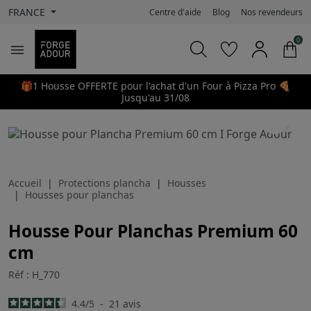
FRANCE
Centre d'aide
Blog
Nos revendeurs
0

🎁1 Housse OFFERTE pour l'achat d'un Four à Pizza Pro 🍕
Jusqu'au 31/08
search
Accueil
Protections plancha
Housses
Housses pour planchas
Housse Pour Planchas Premium 60
cm
Réf : H_770
4.4
/
5
-
21
avis