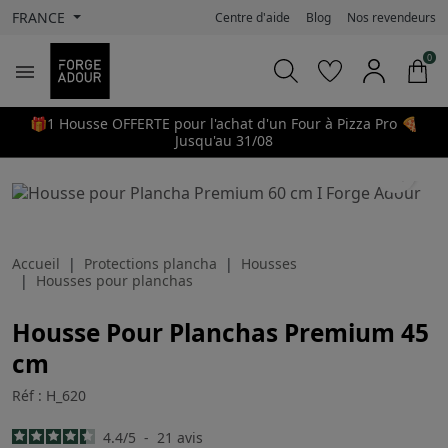
FRANCE
Centre d'aide
Blog
Nos revendeurs
0

🎁1 Housse OFFERTE pour l'achat d'un Four à Pizza Pro 🍕
Jusqu'au 31/08
search
Accueil
Protections plancha
Housses
Housses pour planchas
Housse Pour Planchas Premium 45
cm
Réf : H_620
4.4
/
5
-
21
avis