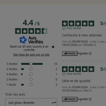
4.4
5
/
5
/
Avis vérifié
Conforme à mes attentes
Avis du
08/08/2026
, suite à une
18/07/2026
par
Olivier V.
Basé sur
21
avis soumis à un
contrôle
Utile
(0)
Signaler
Voir tous les avis sur ce site
5
étoiles
16
5
/
4
étoiles
2
Avis vérifié
3
étoiles
1
2
étoiles
0
Utile et de qualité
1
étoile
2
Avis du
03/08/2026
, suite à une
21/07/2026
par
Eric V.
Trier les avis
Utile
(0)
Signaler