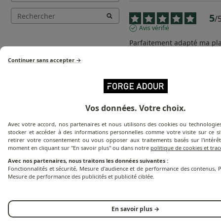
5
/
Avis vérifié
Parfaitement adapté ma plan
et coutures soignées.

Très satisfait.
Continuer sans accepter →
Avis du
11/07/2026
, suite à une
21/06/2026
par
Richard T.
Utile
(0)
Signaler
Vos données. Votre choix.
Réponse de
Avec votre accord, nos partenaires et nous utilisons des cookies ou technologies
www.forgeadour.com
stocker et accéder à des informations personnelles comme votre visite sur ce s
retirer votre consentement ou vous opposer aux traitements basés sur l'intérêt
Bonjour,  

moment en cliquant sur "En savoir plus" ou dans notre
politique de cookies et tra
Merci beaucoup pour 
retour, nous sommes r
Avec nos partenaires, nous traitons les données suivantes :
que votre expérience a
Fonctionnalités et sécurité, Mesure d'audience et de performance des contenus, P
positive.  

Mesure de performance des publicités et publicité ciblée.
Votre satisfaction nou
encourage à continue
travail artisanal et atte
Bien cordialement.

En savoir plus →
L’équipe forgeadour