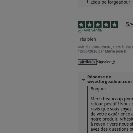
L’équipe forgeadour
5
/
Avis vérifié
Très bien
Avis du
30/06/2026
, suite à une
12/06/2026
par
Marie josé D.
Utile
(0)
Signaler
Réponse de
www.forgeadour.com
Bonjour,  

Merci beaucoup pour 
retour positif ! Nous
ravis que vous soyez s
de votre expérience a
notre produit. N'hésit
à revenir vers nous si
avez des questions ou