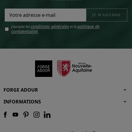
conditions générales
politique de
J'accepte les
et la
confidentialité
.
arrow_drop_down
FORGE ADOUR
arrow_drop_down
INFORMATIONS