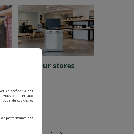
Our stores
ion
ker et accéder à des
 ou vous opposer aux
litique de cookies et
M
re de performance des