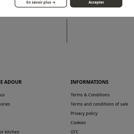
En savoir plus →
Accepter
E ADOUR
INFORMATIONS
 us
Terms & Conditions
ories
Terms and conditions of sale
Privacy policy
Cookies
r kitchen
GTC