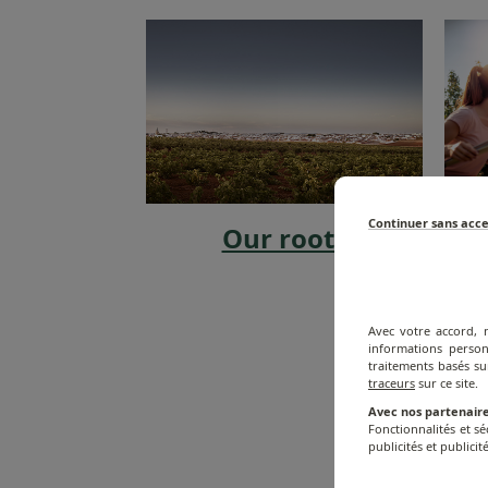
Continuer sans acc
Our roots
O
Avec votre accord, 
informations person
traitements basés su
traceurs
sur ce site.
Avec nos partenaire
Fonctionnalités et s
publicités et publicité