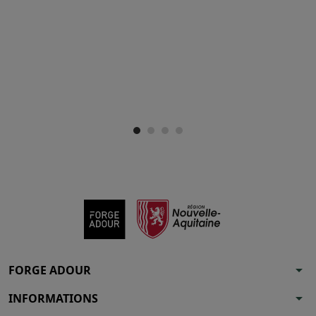
arrow_drop_down
FORGE ADOUR
arrow_drop_down
INFORMATIONS