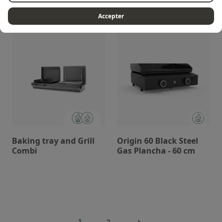
Black steel - 60 cm
Stainless steel - 60 cm
Accepter
Baking tray and Grill
Origin 60 Black Steel
Combi
Gas Plancha - 60 cm