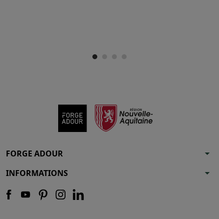
arrow_drop_down
FORGE ADOUR
arrow_drop_down
INFORMATIONS