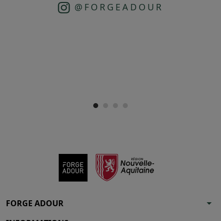
@FORGEADOUR
arrow_drop_down
FORGE ADOUR