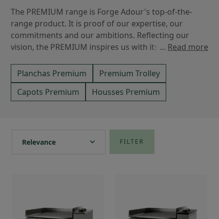
The PREMIUM range is Forge Adour's top-of-the-
range product. It is proof of our expertise, our 
commitments and our ambitions. Reflecting our 
vision, the PREMIUM inspires us with its ergonomic 
...
Read more
and distinctive DESIGN. An inventive, innovative and 
ever more ethical taste experience, thanks to eco-
Planchas Premium
Premium Trolley
design based on technological innovation and 
Capots Premium
Housses Premium
sustainable materials.
expand_more
Relevance
FILTER