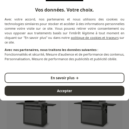
Vos données. Votre choix.
Avec votre accord, nos partenaires et nous utilisons des cookies ou
technologies similaires pour stocker et accéder à des informations personnelles
comme votre visite sur ce site. Vous pouvez retirer votre consentement ou
vous opposer aux traitements basés sur l'intérêt légitime à tout moment en
cliquant sur "En savoir plus" ou dans notre
politique de cookies et traceurs
sur
ce site.
Avec nos partenaires, nous traitons les données suivantes :
Premium Electric
Premium Electric
Fonctionnalités et sécurité, Mesure d'audience et de performance des contenus,
Personnalisation, Mesure de performance des publicités et publicité ciblée.
Plancha - Black and
Plancha - Stainless
light grey steel - 60 cm
steel - 60 cm
En savoir plus →
Accepter