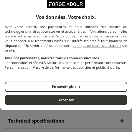
Vos données. Votre choix.
Avec votre accord, nos partenaires et nous utilisons des cookies ou
More information about the product
technologies similaires pour stocker et accéder à des informations personnelles
comme votre visite sur ce site. Vous pouvez retirer votre consentement ou
vous opposer aux traitements basés sur l'intérêt légitime à tout moment en
cliquant sur "En savoir plus" ou dans notre
politique de cookies et traceurs
sur
The Plancha Net is an eco-cleaner made by Forge
ce site.
Adour and certified for contact with food. Specially
Avec nos partenaires, nous traitons les données suivantes :
Fonctionnalités et sécurité, Mesure d'audience et de performance des contenus,
designed for cold cleaning of your Forge Adour
Personnalisation, Mesure de performance des publicités et publicité ciblée.
plancha and support furniture.
En savoir plus →
PRODUCT INFORMATION
Accepter
Technical specifications