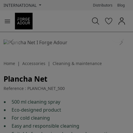
INTERNATIONAL
Distributors
Blog

search
Previous
Next
Home
Accessories
Cleaning & maintenance
Plancha Net
Reference : PLANCHA_NET_500
500 ml cleaning spray
Eco-designed product
For cold cleaning
Easy and responsible cleaning