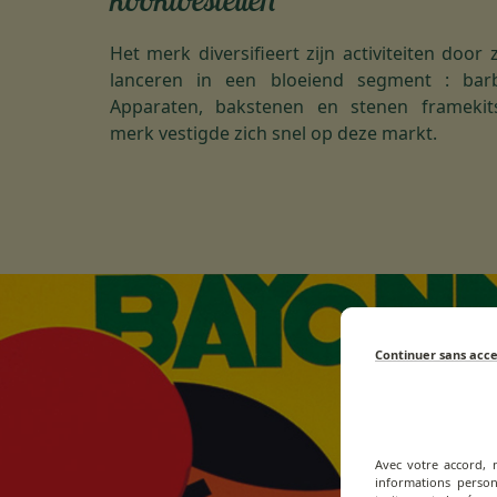
Het merk diversifieert zijn activiteiten door 
lanceren in een bloeiend segment : bar
Apparaten, bakstenen en stenen framekit
merk vestigde zich snel op deze markt.
Continuer sans acc
Avec votre accord, 
informations person