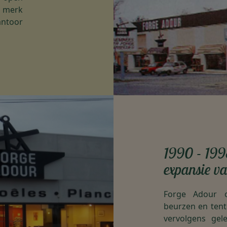
t merk
ntoor
1990 - 1998
expansie va
Forge Adour o
beurzen en tent
vervolgens gele