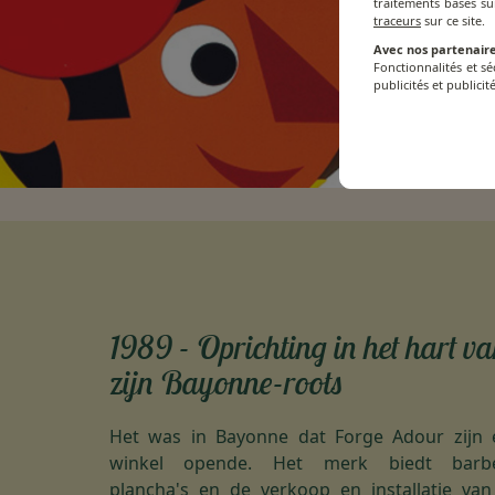
traitements basés su
traceurs
sur ce site.
Avec nos partenaire
Fonctionnalités et s
publicités et publicité
1989 - Oprichting in het hart v
zijn Bayonne-roots
Het was in Bayonne dat Forge Adour zijn 
winkel opende. Het merk biedt barbe
plancha's en de verkoop en installatie va