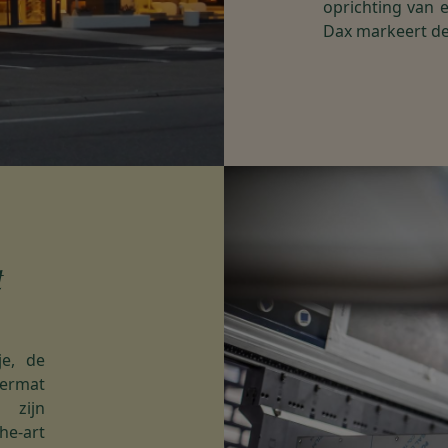
oprichting van e
Dax markeert de
t
je, de
kermat
 zijn
he-art