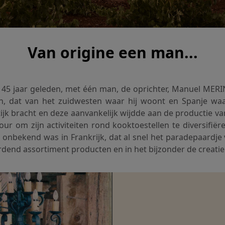
Van origine een man...
5 jaar geleden, met één man, de oprichter, Manuel MERIN. H
n, dat van het zuidwesten waar hij woont en Spanje waar
tijk bracht en deze aanvankelijk wijdde aan de productie 
our om zijn activiteiten rond kooktoestellen te diversifië
s onbekend was in Frankrijk, dat al snel het paradepaardj
rdend assortiment producten en in het bijzonder de creati