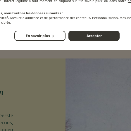
r l'intérêt légitime à tout moment en cliquant sur "En savoir plus" ou dans notre
po
die al snel 
Baskenland, voor
s, nous traitons les données suivantes :
écurité, Mesure d'audience et de performance des contenus, Personnalisation, Mesu
met het bestellen
 ciblée.
En savoir plus →
Accepter
an
eerste
cues,
n open