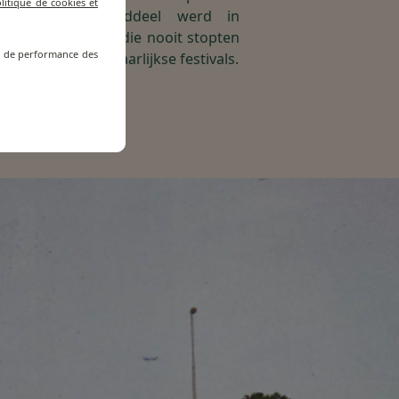
litique de cookies et
een hoofdbestanddeel werd in
al bij sportclubs die nooit stopten
re de performance des
 ervan voor hun jaarlijkse festivals.