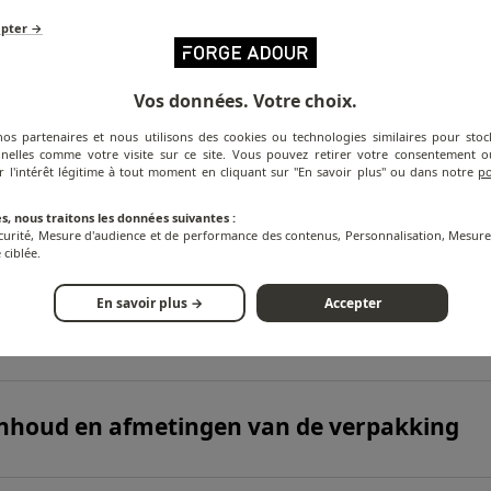
epter →
Vos données. Votre choix.
nos partenaires et nous utilisons des cookies ou technologies similaires pour stoc
nelles comme votre visite sur ce site. Vous pouvez retirer votre consentement
r l'intérêt légitime à tout moment en cliquant sur "En savoir plus" ou dans notre
po
ODUCTINFORMATIE
s, nous traitons les données suivantes :
écurité, Mesure d'audience et de performance des contenus, Personnalisation, Mesu
 ciblée.
En savoir plus →
Accepter
echnische specificaties
nhoud en afmetingen van de verpakking