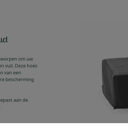
uct
ontworpen om uw
n vuil. Deze hoes
en van een
ere bescherming
gepast aan de
.