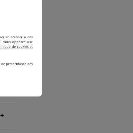
ker et accéder à des
 ou vous opposer aux
litique de cookies et
re de performance des