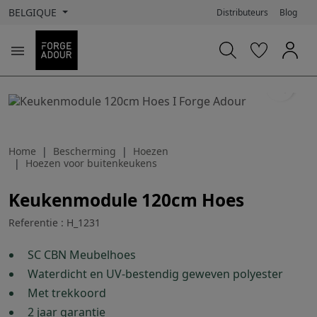
BELGIQUE
Distributeurs
Blog

search
Home
Bescherming
Hoezen
Hoezen voor buitenkeukens
Keukenmodule 120cm Hoes
Referentie : H_1231
SC CBN Meubelhoes
Waterdicht en UV-bestendig geweven polyester
Met trekkoord
2 jaar garantie