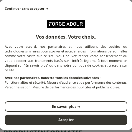
Continuer sans accepter →
Meer informatie over het product
Vos données. Votre choix.
Avec votre accord, nos partenaires et nous utilisons des cookies ou
De H 1231 hoes is de hoes die speciaal is ontworpen
technologies similaires pour stocker et accéder à des informations personnelles
om je keukenstandaard te beschermen tegen slecht
comme votre visite sur ce site. Vous pouvez retirer votre consentement ou
vous opposer aux traitements basés sur l'intérêt légitime à tout moment en
weer en vuil. Deze hoes is waterdicht en UV-bestendig
cliquant sur "En savoir plus" ou dans notre
politique de cookies et traceurs
sur
en is voorzien van een trekkoord aan de onderkant
ce site.
voor een betere bescherming en weerstand.
Avec nos partenaires, nous traitons les données suivantes :
Fonctionnalités et sécurité, Mesure d'audience et de performance des contenus,
Personnalisation, Mesure de performance des publicités et publicité ciblée.
De afmetingen van de H 1231 afdekking zijn
aangepast aan de keukensteunkast met toog,
referentie SC CBN.
En savoir plus →
Accepter