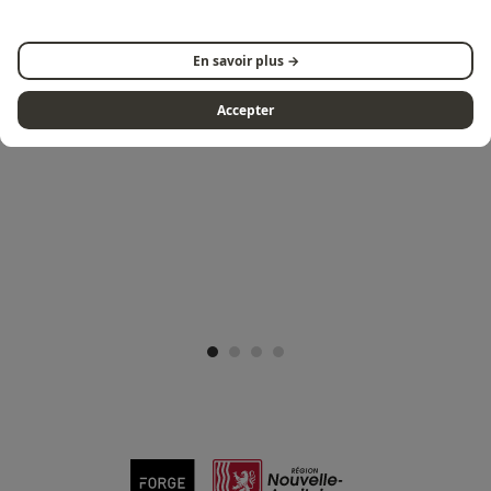
En savoir plus →
VOLG ONS OP INSTAGRAM
Accepter
@FORGEADOUR