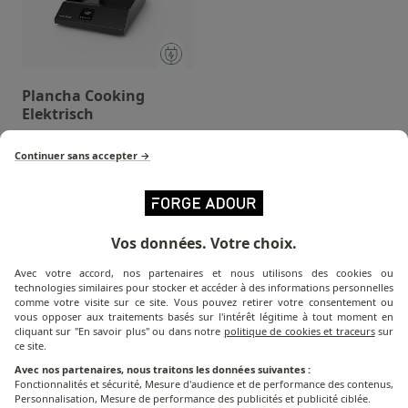
Plancha Cooking
Elektrisch
Continuer sans accepter →
Vos données. Votre choix.
Welke bakplaat
is geschikt voor jou?
Avec votre accord, nos partenaires et nous utilisons des cookies ou
technologies similaires pour stocker et accéder à des informations personnelles
Ontdek de kookoplossing die bij jou past !!
comme votre visite sur ce site. Vous pouvez retirer votre consentement ou
vous opposer aux traitements basés sur l'intérêt légitime à tout moment en
cliquant sur "En savoir plus" ou dans notre
politique de cookies et traceurs
sur
ce site.
DOE DE QUIZ!
Avec nos partenaires, nous traitons les données suivantes :
Fonctionnalités et sécurité, Mesure d'audience et de performance des contenus,
Personnalisation, Mesure de performance des publicités et publicité ciblée.