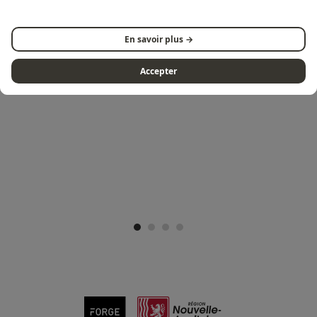
En savoir plus →
VOLG ONS OP INSTAGRAM
Accepter
@FORGEADOUR