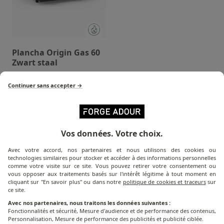
Plancha Origin Gas 60
Zwart staal
Continuer sans accepter →
Vos données. Votre choix.
Welke bakplaat
is geschikt voor jou?
Avec votre accord, nos partenaires et nous utilisons des cookies ou
technologies similaires pour stocker et accéder à des informations personnelles
Ontdek de kookoplossing die bij jou past !!
comme votre visite sur ce site. Vous pouvez retirer votre consentement ou
vous opposer aux traitements basés sur l'intérêt légitime à tout moment en
cliquant sur "En savoir plus" ou dans notre
politique de cookies et traceurs
sur
ce site.
DOE DE QUIZ!
Avec nos partenaires, nous traitons les données suivantes :
Fonctionnalités et sécurité, Mesure d'audience et de performance des contenus,
Personnalisation, Mesure de performance des publicités et publicité ciblée.