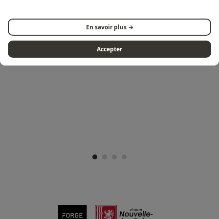
En savoir plus →
VOLG ONS OP INSTAGRAM
Accepter
@FORGEADOUR