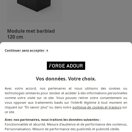
Module met barblad
120 cm
Continuer sans accepter →
Vos données. Votre choix.
Welke bakplaat
is geschikt voor jou?
Avec votre accord, nos partenaires et nous utilisons des cookies ou
technologies similaires pour stocker et accéder à des informations personnelles
Ontdek de kookoplossing die bij jou past !!
comme votre visite sur ce site. Vous pouvez retirer votre consentement ou
vous opposer aux traitements basés sur l'intérêt légitime à tout moment en
cliquant sur "En savoir plus" ou dans notre
politique de cookies et traceurs
sur
ce site.
DOE DE QUIZ!
Avec nos partenaires, nous traitons les données suivantes :
Fonctionnalités et sécurité, Mesure d'audience et de performance des contenus,
Personnalisation, Mesure de performance des publicités et publicité ciblée.