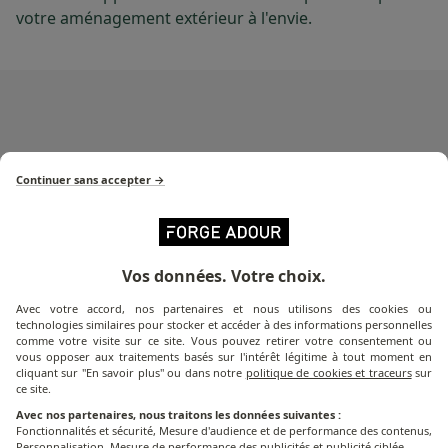
votre aménagement extérieur à l'envie.
Série Base
Continuer sans accepter →
Découvrez tous les produits
de la série Base
Vos données. Votre choix.
Avec votre accord, nos partenaires et nous utilisons des cookies ou
technologies similaires pour stocker et accéder à des informations personnelles
comme votre visite sur ce site. Vous pouvez retirer votre consentement ou
vous opposer aux traitements basés sur l'intérêt légitime à tout moment en
cliquant sur "En savoir plus" ou dans notre
politique de cookies et traceurs
sur
ce site.
Avec nos partenaires, nous traitons les données suivantes :
Fonctionnalités et sécurité, Mesure d'audience et de performance des contenus,
Personnalisation, Mesure de performance des publicités et publicité ciblée.