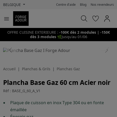
BELGIQUE
Centre d'aide
Blog
Nos revendeurs

OFFRE CUISINE EXTERIEURE :
-100€ dès 2 modules | -150€
dès 3 modules
🌿
Jusqu'au 01/06
search
Previous
Next
Accueil
Planchas & Grils
Planchas Gaz
Plancha Base Gaz 60 cm Acier noir
Réf : BASE_G_60_A_V1
Plaque de cuisson en inox Type 304 ou en fonte
émaillée
Énergie gaz