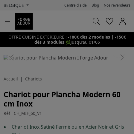
BELGIQUE
Centre d'aide
Blog
Nos revendeurs

OFFRE CUISINE EXTERIEURE :
-100€ dès 2 modules | -150€
dès 3 modules
🌿
Jusqu'au 01/06
search
Previous
Next
Accueil
Chariots
Chariot pour Plancha Modern 60
cm Inox
Réf : CH_MIF_60_V1
Chariot Inox Satiné Fermé ou en Acier Noir et Gris