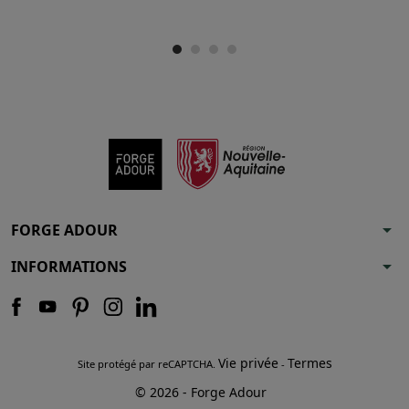
arrow_drop_down
FORGE ADOUR
arrow_drop_down
INFORMATIONS
Vie privée
Termes
Site protégé par reCAPTCHA.
-
© 2026 - Forge Adour