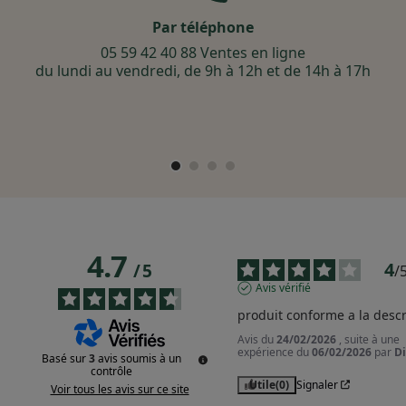
Par téléphone
05 59 42 40 88 Ventes en ligne
du lundi au vendredi, de 9h à 12h et de 14h à 17h
4.7
4
/
5
/
Avis vérifié
produit conforme a la descr
Avis du
24/02/2026
, suite à une
expérience du
06/02/2026
par
Di
Basé sur
3
avis soumis à un
contrôle
Utile
(0)
Signaler
Voir tous les avis sur ce site