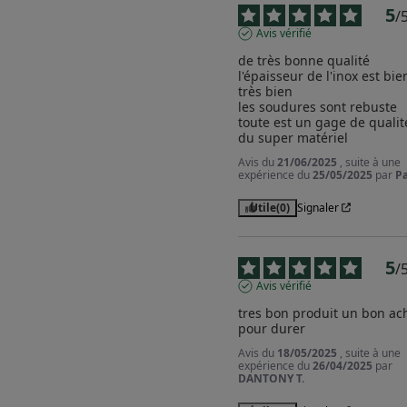
5
/
Avis vérifié
de très bonne qualité

l'épaisseur de l'inox est bien
très bien

les soudures sont rebuste

toute est un gage de qualité
du super matériel
Avis du
21/06/2025
, suite à une
expérience du
25/05/2025
par
Pa
Utile
(0)
Signaler
5
/
Avis vérifié
tres bon produit un bon ach
pour durer
Avis du
18/05/2025
, suite à une
expérience du
26/04/2025
par
DANTONY T.