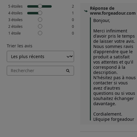
5
étoiles
2
Réponse de
www.forgeadour.com
4
étoiles
1
3
étoiles
0
Bonjour,

2
étoiles
0
Merci infiniment 
1
étoile
0
d'avoir pris le temps 
de laisser votre avis. 
Trier les avis
Nous sommes ravis 
d'apprendre que le 
produit a satisfait 
vos attentes et qu'il 
correspond à la 
description. 
N'hésitez pas à nous 
contacter si vous 
avez d'autres 
questions ou si vous 
souhaitez échanger 
davantage.

Cordialement.

L’équipe forgeadour