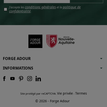
conditions générales
politique de
J'accepte les
et la
confidentialité
.
arrow_drop_down
FORGE ADOUR
arrow_drop_down
INFORMATIONS
Vie privée
Termes
Site protégé par reCAPTCHA.
-
© 2026 - Forge Adour