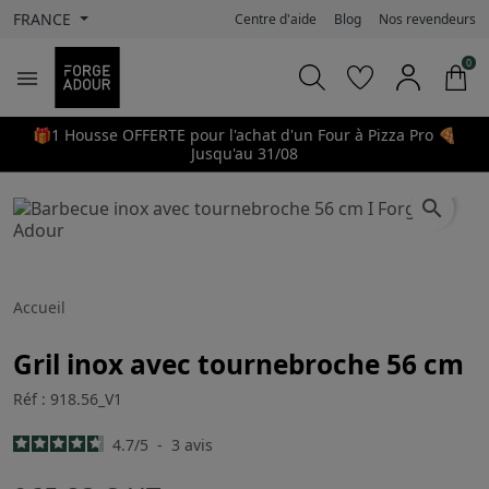
FRANCE
Centre d'aide
Blog
Nos revendeurs
0

🎁1 Housse OFFERTE pour l'achat d'un Four à Pizza Pro 🍕
Jusqu'au 31/08
search
Accueil
Gril inox avec tournebroche 56 cm
Réf : 918.56_V1
4.7
/
5
-
3
avis