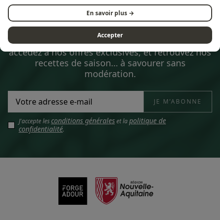
En savoir plus →
ABONNEZ-VOUS À NOTRE NEWSLETTER
Accepter
Soyez les premiers informés de nos nouveautés,
accédez à nos offres exclusives, et retrouvez nos
recettes de saison… à savourer sans
modération.
conditions générales
politique de
J'accepte les
et la
confidentialité
.