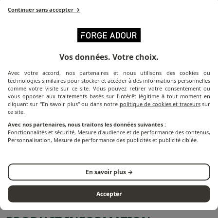
Continuer sans accepter →
More information about the product
Vos données. Votre choix.
Avec votre accord, nos partenaires et nous utilisons des cookies ou
technologies similaires pour stocker et accéder à des informations personnelles
The H 1220 cover is the cover specially designed to
comme votre visite sur ce site. Vous pouvez retirer votre consentement ou
protect your support from bad weather and dirt. This
vous opposer aux traitements basés sur l'intérêt légitime à tout moment en
cliquant sur "En savoir plus" ou dans notre
politique de cookies et traceurs
sur
case is waterproof and UV resistant and features a
ce site.
drawstring at the bottom for better protection and
Avec nos partenaires, nous traitons les données suivantes :
resistance.
Fonctionnalités et sécurité, Mesure d'audience et de performance des contenus,
Personnalisation, Mesure de performance des publicités et publicité ciblée.
The dimensions of the cover H 1220 are adapted to the
Box 60 trolley and the steel trolley, references CHBA
En savoir plus →
60, TRA N and TRA NG.
Accepter