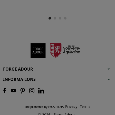
arrow_drop_down
FORGE ADOUR
arrow_drop_down
INFORMATIONS
Privacy
Terms
Site protected by reCAPTCHA.
-
© 2026 - Forge Adour