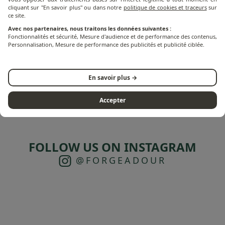
cliquant sur "En savoir plus" ou dans notre
politique de cookies et traceurs
sur
ce site.
Avec nos partenaires, nous traitons les données suivantes :
Fonctionnalités et sécurité, Mesure d'audience et de performance des contenus,
Personnalisation, Mesure de performance des publicités et publicité ciblée.
En savoir plus →
Accepter
FOLLOW US ON INSTAGRAM
@FORGEADOUR