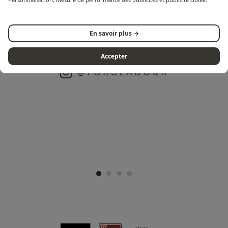
En savoir plus →
FOLLOW US ON INSTAGRAM
Accepter
@FORGEADOUR