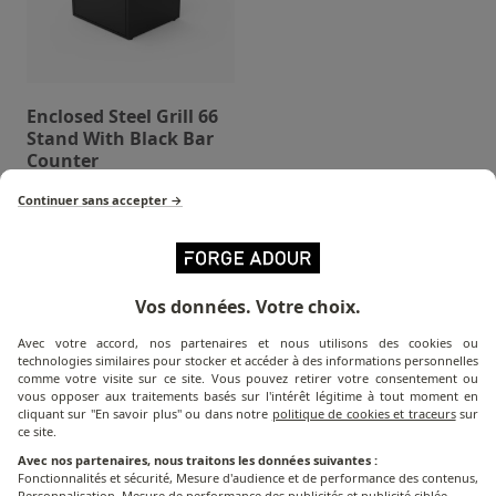
Enclosed Steel Grill 66
Stand With Black Bar
Counter
Continuer sans accepter →
Vos données. Votre choix.
Which griddle
is right for you?
Avec votre accord, nos partenaires et nous utilisons des cookies ou
technologies similaires pour stocker et accéder à des informations personnelles
Discover the cooking solution that's right for you!
comme votre visite sur ce site. Vous pouvez retirer votre consentement ou
vous opposer aux traitements basés sur l'intérêt légitime à tout moment en
cliquant sur "En savoir plus" ou dans notre
politique de cookies et traceurs
sur
ce site.
LET'S GET COOKING!
Avec nos partenaires, nous traitons les données suivantes :
Fonctionnalités et sécurité, Mesure d'audience et de performance des contenus,
Personnalisation, Mesure de performance des publicités et publicité ciblée.