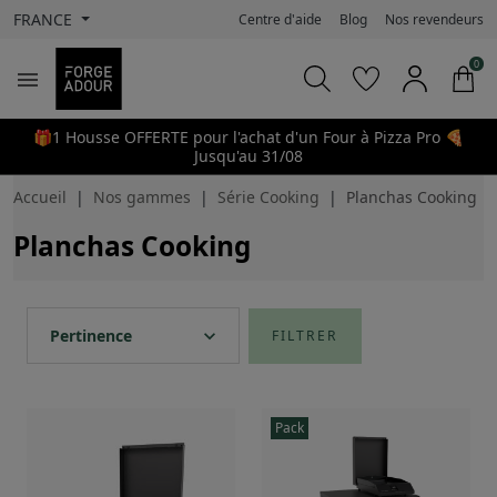
FRANCE
Centre d'aide
Blog
Nos revendeurs
0

🎁1 Housse OFFERTE pour l'achat d'un Four à Pizza Pro 🍕
Jusqu'au 31/08
Accueil
Nos gammes
Série Cooking
Planchas Cooking
Planchas Cooking
expand_more
Pertinence
FILTRER
Pack