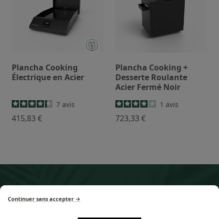
Plancha Cooking
Plancha Cooking +
Électrique en Acier
Desserte Roulante
Acier Fermé Noir
7
avis
1
avis
415,83 €
723,33 €
Quelle plancha
est faite pour vous ?
Continuer sans accepter →
Découvrez la solution de cuisson qui vous correspond
!