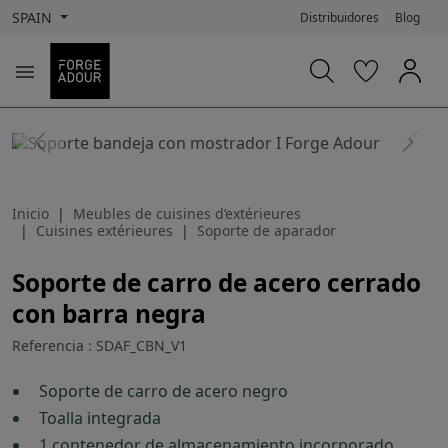
SPAIN
Distribuidores
Blog

search
Previous
Next
Inicio
Meubles de cuisines d’extérieures
Cuisines extérieures
Soporte de aparador
Soporte de carro de acero cerrado
con barra negra
Referencia : SDAF_CBN_V1
Soporte de carro de acero negro
Toalla integrada
1 contenedor de almacenamiento incorporado