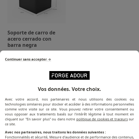
Soporte de carro de
acero cerrado con
barra negra
Continuer sans accepter →
Vos données. Votre choix.
¿Qué plancha
le conviene?
Avec votre accord, nos partenaires et nous utilisons des cookies ou
technologies similaires pour stocker et accéder à des informations personnelles
Descubra la solución culinaria más adecuada para
comme votre visite sur ce site. Vous pouvez retirer votre consentement ou
usted.
vous opposer aux traitements basés sur l'intérêt légitime à tout moment en
cliquant sur "En savoir plus" ou dans notre
politique de cookies et traceurs
sur
ce site.
Avec nos partenaires, nous traitons les données suivantes :
¡A COCINAR!
Fonctionnalités et sécurité, Mesure d'audience et de performance des contenus,