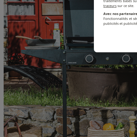
traitements basés su
traceurs
sur ce site.
Avec nos partenaire
Fonctionnalités et s
publicités et publicité