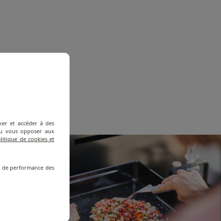
ker et accéder à des
 ou vous opposer aux
litique de cookies et
re de performance des