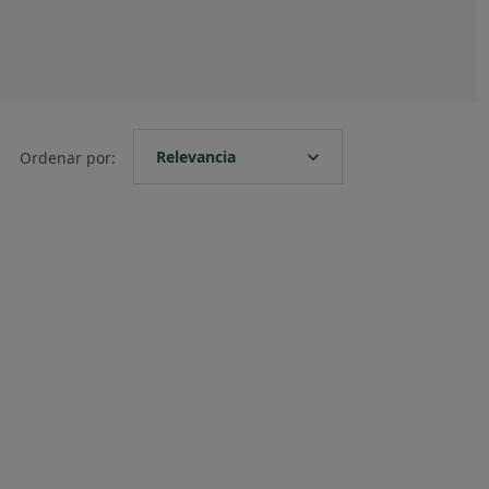
expand_more
Relevancia
Ordenar por: