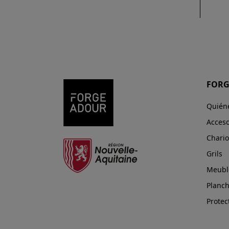
FORG
Quién
Acceso
Chario
Grils
Meuble
Planc
Protec