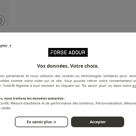
epter →
Vos données. Votre choix.
nos partenaires et nous utilisons des cookies ou technologies similaires pour stoc
nelles comme votre visite sur ce site. Vous pouvez retirer votre consentement
r l'intérêt légitime à tout moment en cliquant sur "En savoir plus" ou dans notre
po
s, nous traitons les données suivantes :
écurité, Mesure d'audience et de performance des contenus, Personnalisation, Mesu
 ciblée.
¿Qué plancha
le conviene?
En savoir plus →
Accepter
Descubra la solución culinaria más adecuada para usted.