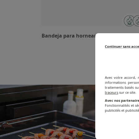
Bandeja para hornear y Grill Combi
Continuer sans acc
Avec votre accord, 
informations person
traitements basés su
traceurs
sur ce site.
Avec nos partenaire
Fonctionnalités et s
publicités et publicité